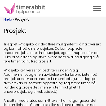
Hjelp
›
Prosjekt
Prosjekt
Tillegget «Prosjekt» gir deg flere muligheter til å ha oversikt
og kontroll på dine prosjekter. Du kan opprette
underprosjekt, sette timebudsjett, egne timepriser for de
ulike prosjektene og styre hvem som skal ha tilgang til å
føre timer på hvilket prosjekt.
«Prosjekt» aktiveres for bedriften under «Valg –
Abonnement», og er en utvidelse av funksjonaliteten på
prosjekter som er standard i Timerabbit. (Uten tillegget
aktivert kan du fortsatt opprette og registrere timer på
kunder og prosjekter, men er uten mulighet til
underprosjekt og timebudsjett.)
Ansatte med status som «Bruker» har i utgangspunktet
ikke mulighet til å opprette eller redigere prosjekter og